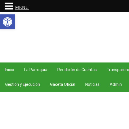
MENU
Abrir barra de herramientas
Inicio
La Parroquia
Rendición de Cuentas
Transparenc
Gestión y Ejecución
Gaceta Oficial
Noticias
Admin