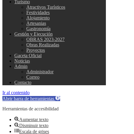
Turismo
Atractivos Turísticos
Festividades
Alojamiento
Artesanias
Gastronomía
Gestión y Ejecución
OBRAS 2023-2027
Obras Realizadas
Proyectos
Gaceta Oficial
Noticias
Admin
Administrador
Correo
Contacto
Ir al contenido
Abrir barra de herramientas
Herramientas de accesibilidad
Aumentar texto
Disminuir texto
Escala de grises