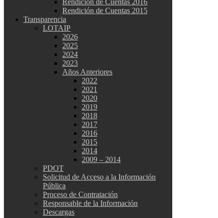
Rendición de Cuentas 2016
Rendición de Cuentas 2015
Transparencia
LOTAIP
2026
2025
2024
2023
Años Anteriores
2022
2021
2020
2019
2018
2017
2016
2015
2014
2009 – 2014
PDOT
Solicitud de Acceso a la Información
Pública
Proceso de Contratación
Responsable de la Información
Descargas