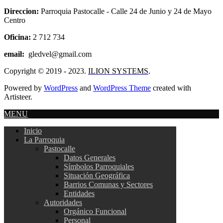
Direccion:
Parroquia Pastocalle - Calle 24 de Junio y 24 de Mayo
Centro
Oficina:
2 712 734
email:
gledvel@gmail.com
Copyright © 2019 - 2023.
ILION SYSTEMS
.
Powered by
WordPress
and
WordPress Theme
created with
Artisteer.
MENU
Inicio
La Parroquia
Pastocalle
Datos Generales
Símbolos Parroquiales
Situación Geográfica
Barrios Comunas y Sectores
Entidades
Autoridades
Orgánico Funcional
Personal