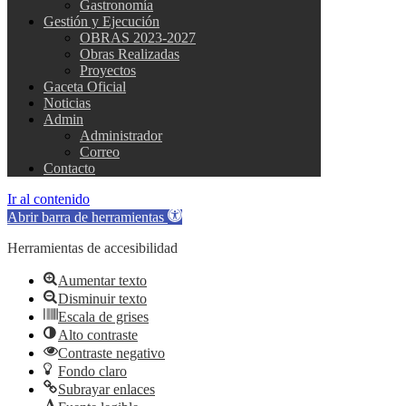
Gastronomía
Gestión y Ejecución
OBRAS 2023-2027
Obras Realizadas
Proyectos
Gaceta Oficial
Noticias
Admin
Administrador
Correo
Contacto
Ir al contenido
Abrir barra de herramientas
Herramientas de accesibilidad
Aumentar texto
Disminuir texto
Escala de grises
Alto contraste
Contraste negativo
Fondo claro
Subrayar enlaces