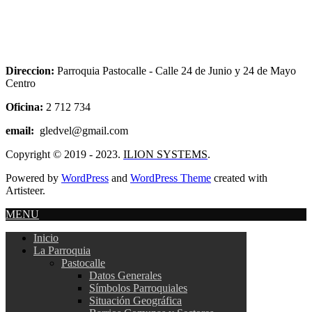
Direccion:
Parroquia Pastocalle - Calle 24 de Junio y 24 de Mayo
Centro
Oficina:
2 712 734
email:
gledvel@gmail.com
Copyright © 2019 - 2023.
ILION SYSTEMS
.
Powered by
WordPress
and
WordPress Theme
created with
Artisteer.
MENU
Inicio
La Parroquia
Pastocalle
Datos Generales
Símbolos Parroquiales
Situación Geográfica