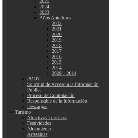
2025
2024
2023
Años Anteriores
2022
2021
2020
2019
2018
2017
2016
2015
2014
2009 – 2014
PDOT
Solicitud de Acceso a la Información
Pública
Proceso de Contratación
Responsable de la Información
Descargas
Turismo
Atractivos Turísticos
Festividades
Alojamiento
Artesanias