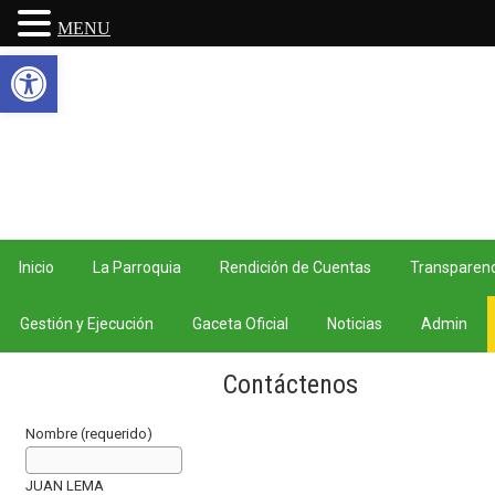
MENU
Abrir barra de herramientas
Inicio
La Parroquia
Rendición de Cuentas
Transparenc
Gestión y Ejecución
Gaceta Oficial
Noticias
Admin
Contáctenos
Nombre (requerido)
JUAN LEMA