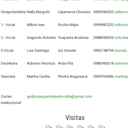
Vicepresidenta
Nelly Margoth
Cajamarca Chicaiza
0992946520
nellym
1.- Vocal
Milton Ivan
Rocha Mejia
0999987220
miltonr
2.- Vocal
Segundo Roberto
Toapanta Analuisa
0988390059
nidode
3-Vocal
Luis Santiago
Iza Vizuete
0992748794
luissai
Secretaria
Adriana Veronica
Arias Pila
0983945318
adrisve
Tesorera
Martha Cecilia
Pincha Anguisaca
0999704406
martha
Correo
gadprsanjuandepastocalle@gmail.com
institucional:
Visitas