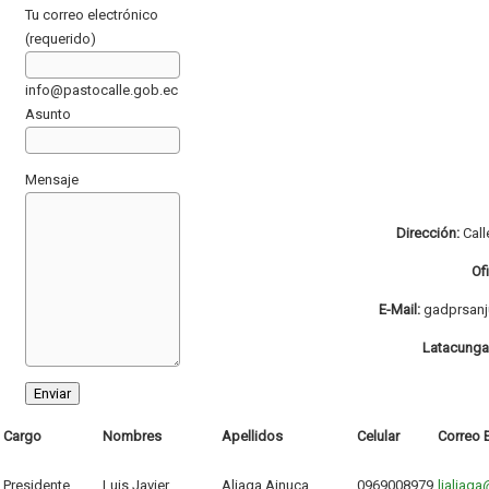
Tu correo electrónico
(requerido)
info@pastocalle.gob.ec
Asunto
Mensaje
Dirección:
Call
Of
E-Mail:
gadprsan
Latacunga
Cargo
Nombres
Apellidos
Celular
Correo 
Presidente
Luis Javier
Aliaga Ainuca
0969008979
ljaliag