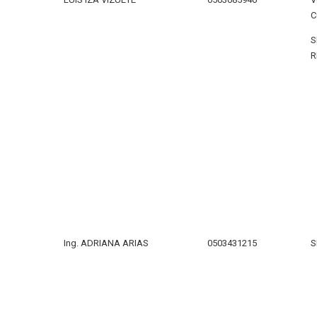
C
S
R
Ing. ADRIANA ARIAS
0503431215
S