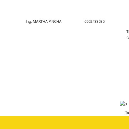
Ing. MARTHA PINCHA
0502433535
T
C
Tu