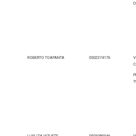
D
ROBERTO TOAPANTA
0502374176
V
C
P
T
LUIS IZA VIZUETE
0503085946
V