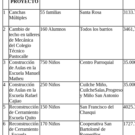
PROYECTO
1
Canchas
55 familias
Santa Rosa
3133.
Múltiples
2
Cambio de
160 Alumnos
Todos los barrios
3461,
techo en talleres
de Mecánica
del Colegio
Técnico
Pastocalle
3
Construcción
750 Niños
Centro Parroquial
35.00
de Aulas en la
Escuela Manuel
Matheu
4
Construcción
250 Niños
Cuilche Miño,
35.00
de Aulas en la
CuilcheSalas,Progreso
Escuela Rafael
y Miño San Antonio
Cajiao
5
Reconstrucción
150 Niños
San Francisco del
4025.
de Cerramiento
Chasqui
Escuela Quito
6
Reconstrucción
170 Niños
Cooperativa San
1727.
de Cerramiento
Bartolomé de
Escuela
Romerillos