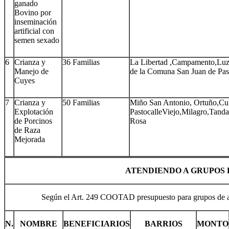
ganado
Bovino por
inseminación
artificial con
semen sexado
6
Crianza y
36 Familias
La Libertad ,Campamento,Luz
Manejo de
de la Comuna San Juan de Pas
Cuyes
7
Crianza y
50 Familias
Miño San Antonio, Ortuño,Cu
Explotación
PastocalleViejo,Milagro,Tanda
de Porcinos
Rosa
de Raza
Mejorada
ATENDIENDO A GRUPOS 
Según el Art. 249 COOTAD presupuesto para grupos de a
N.
NOMBRE
BENEFICIARIOS
BARRIOS
MONTO