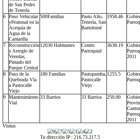
de San Pedro
de Tenería
6
Paso Vehicular
500Familias
Pasto Alto,
1958.46
Gobie
yPeatonal en la
Tenería, San
Parroq
Acequia de
Bartolomé
Agua de la
Cantarilla
7
Reconstrucción
12030 Habitantes
Centro
3638.19
Gobie
y Arreglo de
Parroquial
Parroq
Veredas,
2011
Pintado del
Parque Central
8
Paso de la
180 Familias
Pastopamba,
1255.5
Gobie
Quebrada Vía
Pastocalle
Parroq
a Pastocalle
Viejo
Viejo
9
Mantenimiento
33 Barrios
33 Barrios
250.00
Gobie
Vial
Provin
Canton
Parroq
2011
Visitas
Tu dirección IP : 216.73.217.5