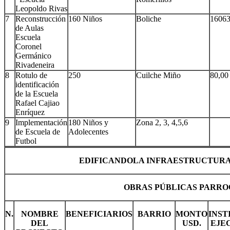
Leopoldo Rivas
7
Reconstrucción
160 Niños
Boliche
16063
de Aulas
Escuela
Coronel
Germánico
Rivadeneira
8
Rotulo de
250
Cuilche Miño
80,00
identificación
de la Escuela
Rafael Cajiao
Enríquez
9
Implementación
180 Niños y
Zona 2, 3, 4,5,6
de Escuela de
Adolecentes
Futbol
EDIFICANDOLA INFRAESTRUCTURA
OBRAS PÚBLICAS PARRO
N.
NOMBRE
BENEFICIARIOS
BARRIO
MONTO
INST
DEL
USD.
EJE