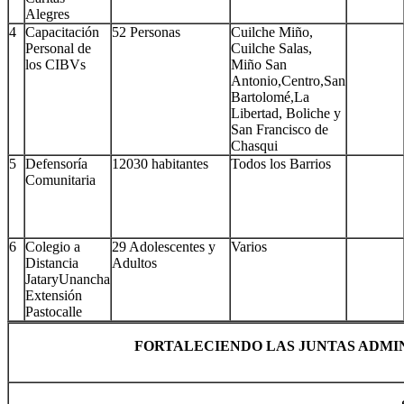
Alegres
4
Capacitación
52 Personas
Cuilche Miño,
Personal de
Cuilche Salas,
los CIBVs
Miño San
Antonio,Centro,San
Bartolomé,La
Libertad, Boliche y
San Francisco de
Chasqui
5
Defensoría
12030 habitantes
Todos los Barrios
Comunitaria
6
Colegio a
29 Adolescentes y
Varios
Distancia
Adultos
JataryUnancha
Extensión
Pastocalle
FORTALECIENDO LAS JUNTAS ADMI