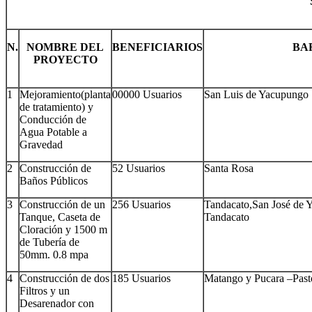
N.
NOMBRE DEL
BENEFICIARIOS
BA
PROYECTO
1
Mejoramiento(planta
00000 Usuarios
San Luis de Yacupungo
de tratamiento) y
Conducción de
Agua Potable a
Gravedad
2
Construcción de
52 Usuarios
Santa Rosa
Baños Públicos
3
Construcción de un
256 Usuarios
Tandacato,San José de 
Tanque, Caseta de
Tandacato
Cloración y 1500 m
de Tubería de
50mm. 0.8 mpa
4
Construcción de dos
185 Usuarios
Matango y Pucara –Pas
Filtros y un
Desarenador con