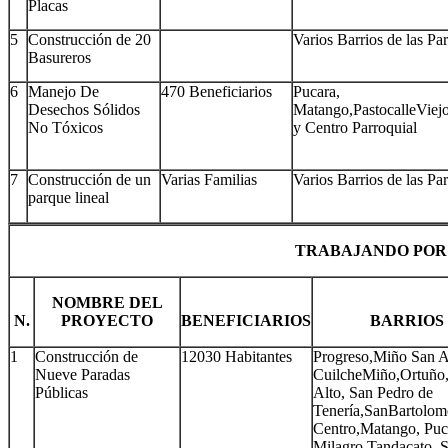
Placas
5
Construcción de 20
Varios Barrios de las Pa
Basureros
6
Manejo De
470 Beneficiarios
Pucara,
Desechos Sólidos
Matango,PastocalleViej
No Tóxicos
y Centro Parroquial
7
Construcción de un
Varias Familias
Varios Barrios de las Pa
parque lineal
TRABAJANDO POR
NOMBRE DEL
N.
PROYECTO
BENEFICIARIOS
BARRIOS
1
Construcción de
12030 Habitantes
Progreso,Miño San A
Nueve Paradas
CuilcheMiño,Ortuño,
Públicas
Alto, San Pedro de
Tenería,SanBartolom
Centro,Matango, Puc
Milagro,Tandacato ,