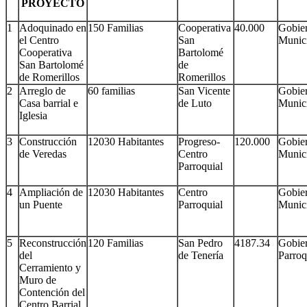
PROYECTO
1
Adoquinado en
150 Familias
Cooperativa
40.000
Gobie
el Centro
San
Munic
Cooperativa
Bartolomé
San Bartolomé
de
de Romerillos
Romerillos
2
Arreglo de
60 familias
San Vicente
Gobie
Casa barrial e
de Luto
Munic
Iglesia
3
Construcción
12030 Habitantes
Progreso-
120.000
Gobie
de Veredas
Centro
Munic
Parroquial
4
Ampliación de
12030 Habitantes
Centro
Gobie
un Puente
Parroquial
Munic
5
Reconstrucción
120 Familias
San Pedro
4187.34
Gobie
del
de Tenería
Parroq
Cerramiento y
Muro de
Contención del
Centro Barrial