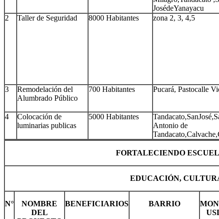
JosédeYanayacu
2
Taller de Seguridad
8000 Habitantes
zona 2, 3, 4,5
3
Remodelación del
700 Habitantes
Pucará, Pastocalle Vi
Alumbrado Público
4
Colocación de
5000 Habitantes
Tandacato,SanJosé,S
luminarias publicas
Antonio de
Tandacato,Calvache,
FORTALECIENDO ESCUEL
EDUCACIÓN, CULTUR
N°
NOMBRE
BENEFICIARIOS
BARRIO
MON
DEL
US