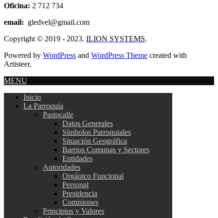
Oficina:
2 712 734
email:
gledvel@gmail.com
Copyright © 2019 - 2023.
ILION SYSTEMS
.
Powered by
WordPress
and
WordPress Theme
created with
Artisteer.
MENU
Inicio
La Parroquia
Pastocalle
Datos Generales
Símbolos Parroquiales
Situación Geográfica
Barrios Comunas y Sectores
Entidades
Autoridades
Orgánico Funcional
Personal
Presidencia
Comisiones
Principios y Valores