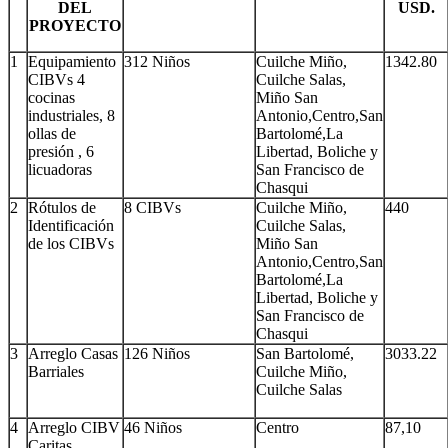
DEL
USD.
PROYECTO
1
Equipamiento
312 Niños
Cuilche Miño,
1342.80
CIBVs 4
Cuilche Salas,
cocinas
Miño San
industriales, 8
Antonio,Centro,San
ollas de
Bartolomé,La
presión , 6
Libertad, Boliche y
licuadoras
San Francisco de
Chasqui
2
Rótulos de
8 CIBVs
Cuilche Miño,
440
Identificación
Cuilche Salas,
de los CIBVs
Miño San
Antonio,Centro,San
Bartolomé,La
Libertad, Boliche y
San Francisco de
Chasqui
3
Arreglo Casas
126 Niños
San Bartolomé,
3033.22
Barriales
Cuilche Miño,
Cuilche Salas
4
Arreglo CIBV
46 Niños
Centro
87,10
Caritas