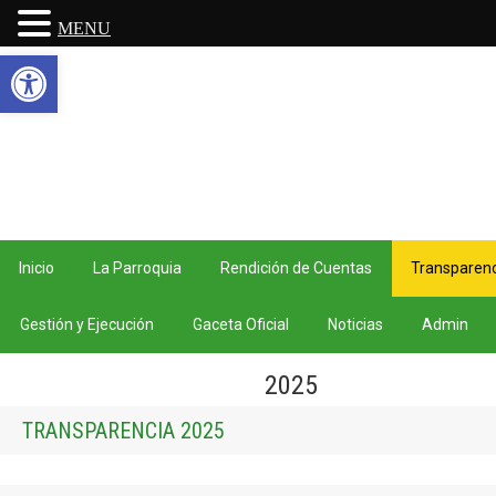
MENU
Abrir barra de herramientas
Inicio
La Parroquia
Rendición de Cuentas
Transparenc
Gestión y Ejecución
Gaceta Oficial
Noticias
Admin
2025
TRANSPARENCIA 2025