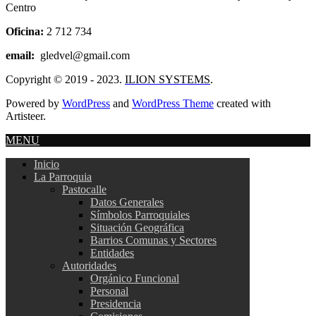
Centro
Oficina:
2 712 734
email:
gledvel@gmail.com
Copyright © 2019 - 2023.
ILION SYSTEMS
.
Powered by
WordPress
and
WordPress Theme
created with
Artisteer.
MENU
Inicio
La Parroquia
Pastocalle
Datos Generales
Símbolos Parroquiales
Situación Geográfica
Barrios Comunas y Sectores
Entidades
Autoridades
Orgánico Funcional
Personal
Presidencia