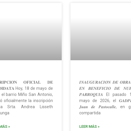
𝐑𝐈𝐏𝐂𝐈𝐎́𝐍 𝐎𝐅𝐈𝐂𝐈𝐀𝐋 𝐃𝐄
𝑰𝑵𝑨𝑼𝑮𝑼𝑹𝑨𝑪𝑰𝑶́𝑵 𝑫𝑬 𝑶𝑩𝑹𝑨
𝐃𝐈𝐃𝐀𝐓𝐀 Hoy, 18 de mayo de
𝑬𝑵 𝑩𝑬𝑵𝑬𝑭𝑰𝑪𝑰𝑶 𝑫𝑬 𝑵𝑼𝑬
 el barrio Miño San Antonio,
𝑷𝑨𝑹𝑹𝑶𝑸𝑼𝑰𝑨 El pasad
zó oficialmente la inscripción
mayo de 2026, el 𝑮𝑨𝑫𝑷𝑹
a Srta. Andrea Lisseth
𝑱𝒖𝒂𝒏 𝒅𝒆 𝑷𝒂𝒔𝒕𝒐𝒄𝒂𝒍𝒍𝒆, e
cunga
compartida
MÁS »
LEER MÁS »