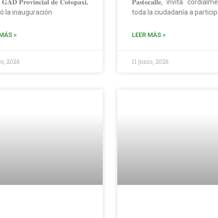
 𝐆𝐀𝐃 𝐏𝐫𝐨𝐯𝐢𝐧𝐜𝐢𝐚𝐥 𝐝𝐞 𝐂𝐨𝐭𝐨𝐩𝐚𝐱𝐢,
𝐏𝐚𝐬𝐭𝐨𝐜𝐚𝐥𝐥𝐞, invita cordia
zó la inauguración
toda la ciudadanía a particip
MÁS »
LEER MÁS »
io, 2026
11 junio, 2026