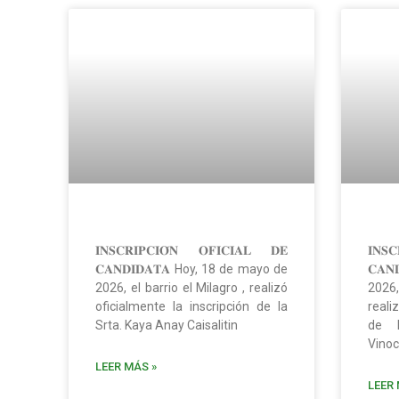
𝐈𝐍𝐒𝐂𝐑𝐈𝐏𝐂𝐈𝐎́𝐍 𝐎𝐅𝐈𝐂𝐈𝐀𝐋 𝐃𝐄
𝐈𝐍𝐒
𝐂𝐀𝐍𝐃𝐈𝐃𝐀𝐓𝐀 Hoy, 18 de mayo de
𝐂𝐀𝐍
2026, el barrio el Milagro , realizó
2026,
oficialmente la inscripción de la
reali
Srta. Kaya Anay Caisalitin
de l
Vino
LEER MÁS »
LEER 