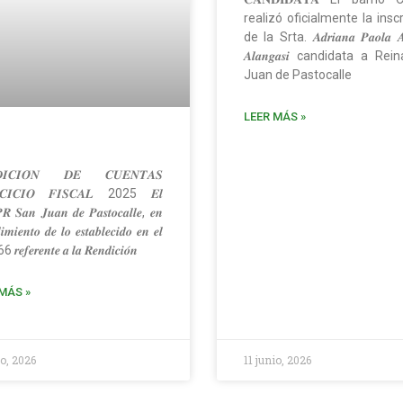
realizó oficialmente la insc
de la Srta. 𝑨𝒅𝒓𝒊𝒂𝒏𝒂 𝑷𝒂𝒐𝒍𝒂 𝑨
𝑨𝒍𝒂𝒏𝒈𝒂𝒔𝒊 candidata a Re
Juan de Pastocalle
LEER MÁS »
𝑫𝑰𝑪𝑰𝑶́𝑵 𝑫𝑬 𝑪𝑼𝑬𝑵𝑻𝑨𝑺
𝑹𝑪𝑰𝑪𝑰𝑶 𝑭𝑰𝑺𝑪𝑨𝑳 2025 𝑬𝒍
 𝑺𝒂𝒏 𝑱𝒖𝒂𝒏 𝒅𝒆 𝑷𝒂𝒔𝒕𝒐𝒄𝒂𝒍𝒍𝒆, 𝒆𝒏
𝒊𝒎𝒊𝒆𝒏𝒕𝒐 𝒅𝒆 𝒍𝒐 𝒆𝒔𝒕𝒂𝒃𝒍𝒆𝒄𝒊𝒅𝒐 𝒆𝒏 𝒆𝒍
6 𝒓𝒆𝒇𝒆𝒓𝒆𝒏𝒕𝒆 𝒂 𝒍𝒂 𝑹𝒆𝒏𝒅𝒊𝒄𝒊𝒐́𝒏
MÁS »
io, 2026
11 junio, 2026