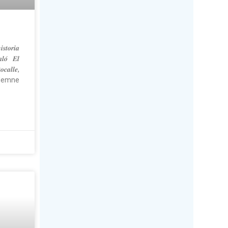
𝒕𝒐𝒓𝒊𝒂
𝒍𝒐́ 𝑬𝒍
𝒂𝒍𝒍𝒆,
olemne