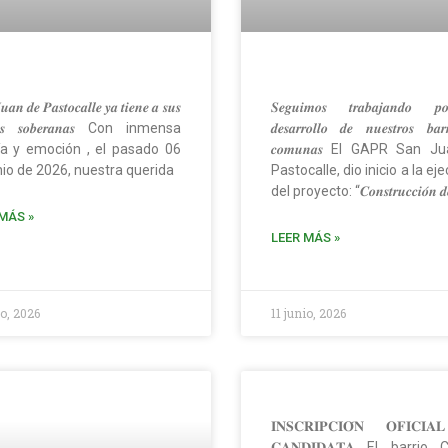
𝒂𝒏 𝒅𝒆 𝑷𝒂𝒔𝒕𝒐𝒄𝒂𝒍𝒍𝒆 𝒚𝒂 𝒕𝒊𝒆𝒏𝒆 𝒂 𝒔𝒖𝒔
𝑺𝒆𝒈𝒖𝒊𝒎𝒐𝒔 𝒕𝒓𝒂𝒃𝒂𝒋𝒂𝒏𝒅𝒐 𝒑
𝒂𝒔 𝒔𝒐𝒃𝒆𝒓𝒂𝒏𝒂𝒔 Con inmensa
𝒅𝒆𝒔𝒂𝒓𝒓𝒐𝒍𝒍𝒐 𝒅𝒆 𝒏𝒖𝒆𝒔𝒕𝒓𝒐𝒔 𝒃𝒂𝒓
ía y emoción , el pasado 06
𝒄𝒐𝒎𝒖𝒏𝒂𝒔 El GAPR San 
nio de 2026, nuestra querida
Pastocalle, dio inicio a la ej
del proyecto: “𝑪𝒐𝒏𝒔𝒕𝒓𝒖𝒄𝒄𝒊𝒐́𝒏 𝒅
MÁS »
LEER MÁS »
io, 2026
11 junio, 2026
𝐈𝐍𝐒𝐂𝐑𝐈𝐏𝐂𝐈𝐎́𝐍 𝐎𝐅𝐈𝐂𝐈
𝐂𝐀𝐍𝐃𝐈𝐃𝐀𝐓𝐀 El barrio 