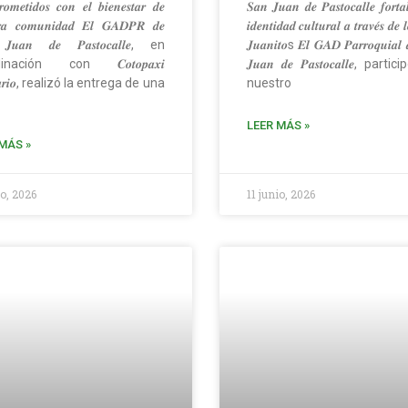
𝒐𝒎𝒆𝒕𝒊𝒅𝒐𝒔 𝒄𝒐𝒏 𝒆𝒍 𝒃𝒊𝒆𝒏𝒆𝒔𝒕𝒂𝒓 𝒅𝒆
𝑺𝒂𝒏 𝑱𝒖𝒂𝒏 𝒅𝒆 𝑷𝒂𝒔𝒕𝒐𝒄𝒂𝒍𝒍𝒆 𝒇𝒐𝒓𝒕𝒂
𝒕𝒓𝒂 𝒄𝒐𝒎𝒖𝒏𝒊𝒅𝒂𝒅 𝑬𝒍 𝑮𝑨𝑫𝑷𝑹 𝒅𝒆
𝒊𝒅𝒆𝒏𝒕𝒊𝒅𝒂𝒅 𝒄𝒖𝒍𝒕𝒖𝒓𝒂𝒍 𝒂 𝒕𝒓𝒂𝒗𝒆́𝒔 𝒅𝒆 
𝑱𝒖𝒂𝒏 𝒅𝒆 𝑷𝒂𝒔𝒕𝒐𝒄𝒂𝒍𝒍𝒆, en
𝑱𝒖𝒂𝒏𝒊𝒕𝒐s 𝑬𝒍 𝑮𝑨𝑫 𝑷𝒂𝒓𝒓𝒐𝒒𝒖𝒊𝒂𝒍 
inación con 𝑪𝒐𝒕𝒐𝒑𝒂𝒙𝒊
𝑱𝒖𝒂𝒏 𝒅𝒆 𝑷𝒂𝒔𝒕𝒐𝒄𝒂𝒍𝒍𝒆, part
𝒅𝒂𝒓𝒊𝒐, realizó la entrega de una
nuestro
LEER MÁS »
MÁS »
io, 2026
11 junio, 2026