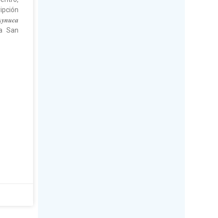
ripción
𝒏𝒖𝒄𝒂
ina San