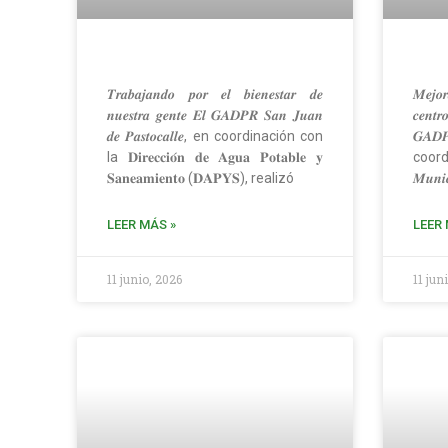
𝑻𝒓𝒂𝒃𝒂𝒋𝒂𝒏𝒅𝒐 𝒑𝒐𝒓 𝒆𝒍 𝒃𝒊𝒆𝒏𝒆𝒔𝒕𝒂𝒓 𝒅𝒆
𝑴𝒆𝒋𝒐𝒓
𝒏𝒖𝒆𝒔𝒕𝒓𝒂 𝒈𝒆𝒏𝒕𝒆 𝑬𝒍 𝑮𝑨𝑫𝑷𝑹 𝑺𝒂𝒏 𝑱𝒖𝒂𝒏
𝒄𝒆𝒏𝒕
𝒅𝒆 𝑷𝒂𝒔𝒕𝒐𝒄𝒂𝒍𝒍𝒆, en coordinación con
𝑮𝑨𝑫𝑷
la 𝐃𝐢𝐫𝐞𝐜𝐜𝐢𝐨́𝐧 𝐝𝐞 𝐀𝐠𝐮𝐚 𝐏𝐨𝐭𝐚𝐛𝐥𝐞 𝐲
coor
𝐒𝐚𝐧𝐞𝐚𝐦𝐢𝐞𝐧𝐭𝐨 (𝐃𝐀𝐏𝐘𝐒), realizó
𝑴𝒖𝒏𝒊𝒄
LEER MÁS »
LEER 
11 junio, 2026
11 jun