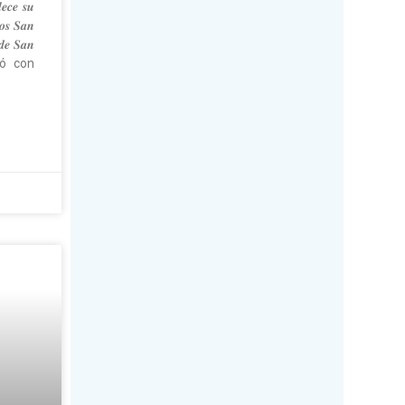
𝒆𝒄𝒆 𝒔𝒖
𝒍𝒐𝒔 𝑺𝒂𝒏
𝒅𝒆 𝑺𝒂𝒏
icipó con