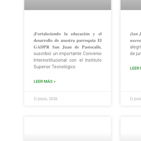
¡𝐅𝐨𝐫𝐭𝐚𝐥𝐞𝐜𝐢𝐞𝐧𝐝𝐨 𝐥𝐚 𝐞𝐝𝐮𝐜𝐚𝐜𝐢𝐨́𝐧 𝐲 𝐞𝐥
¡𝑺𝒂𝒏 𝑱
𝐝𝐞𝐬𝐚𝐫𝐫𝐨𝐥𝐥𝐨 𝐝𝐞 𝐧𝐮𝐞𝐬𝐭𝐫𝐚 𝐩𝐚𝐫𝐫𝐨𝐪𝐮𝐢𝐚 𝐄𝐥
𝒏𝒖𝒆
𝐆𝐀𝐃𝐏𝐑 𝐒𝐚𝐧 𝐉𝐮𝐚𝐧 𝐝𝐞 𝐏𝐚𝐬𝐭𝐨𝐜𝐚𝐥𝐥𝐞,
alegr
suscribió un importante Convenio
de ju
Interinstitucional con el Instituto
Superior Tecnológico
LEER 
LEER MÁS »
11 junio, 2026
11 jun