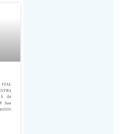
 𝑽𝑰𝑨𝑳
𝑺𝑻𝑹𝑨
o 16 de
 𝑺𝒂𝒏
n gestión