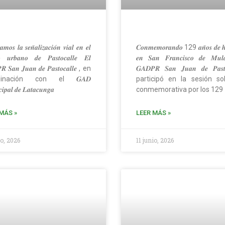
𝒎𝒐𝒔 𝒍𝒂 𝒔𝒆𝒏̃𝒂𝒍𝒊𝒛𝒂𝒄𝒊𝒐́𝒏 𝒗𝒊𝒂𝒍 𝒆𝒏 𝒆𝒍
𝑪𝒐𝒏𝒎𝒆𝒎𝒐𝒓𝒂𝒏𝒅𝒐 129 𝒂𝒏̃𝒐𝒔 𝒅𝒆 𝒉𝒊
𝒐 𝒖𝒓𝒃𝒂𝒏𝒐 𝒅𝒆 𝑷𝒂𝒔𝒕𝒐𝒄𝒂𝒍𝒍𝒆 𝑬𝒍
𝒆𝒏 𝑺𝒂𝒏 𝑭𝒓𝒂𝒏𝒄𝒊𝒔𝒄𝒐 𝒅𝒆 𝑴𝒖𝒍𝒂
 𝑺𝒂𝒏 𝑱𝒖𝒂𝒏 𝒅𝒆 𝑷𝒂𝒔𝒕𝒐𝒄𝒂𝒍𝒍𝒆 , en
𝑮𝑨𝑫𝑷𝑹 𝑺𝒂𝒏 𝑱𝒖𝒂𝒏 𝒅𝒆 𝑷𝒂𝒔𝒕𝒐
dinación con el 𝑮𝑨𝑫
participó en la sesión s
𝒊𝒑𝒂𝒍 𝒅𝒆 𝑳𝒂𝒕𝒂𝒄𝒖𝒏𝒈𝒂
conmemorativa por los 129
MÁS »
LEER MÁS »
io, 2026
11 junio, 2026