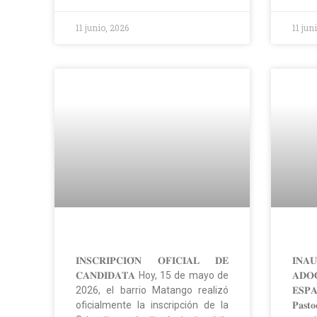
11 junio, 2026
11 jun
𝐈𝐍𝐒𝐂𝐑𝐈𝐏𝐂𝐈𝐎́𝐍 𝐎𝐅𝐈𝐂𝐈𝐀𝐋 𝐃𝐄
𝐈𝐍
𝐂𝐀𝐍𝐃𝐈𝐃𝐀𝐓𝐀 Hoy, 15 de mayo de
𝐀𝐃𝐎
2026, el barrio Matango realizó
𝐄𝐒𝐏𝐀
oficialmente la inscripción de la
𝐏𝐚𝐬𝐭𝐨