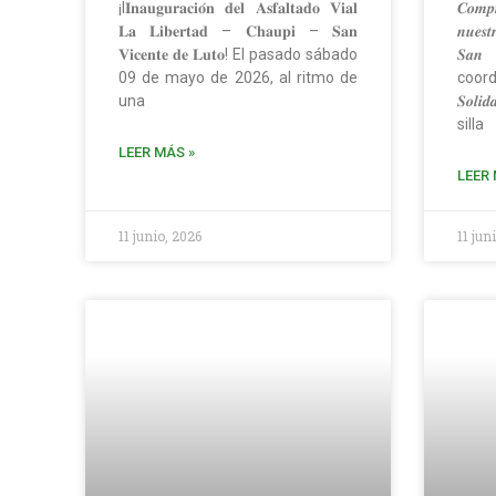
¡I𝐈𝐧𝐚𝐮𝐠𝐮𝐫𝐚𝐜𝐢𝐨́𝐧 𝐝𝐞𝐥 𝐀𝐬𝐟𝐚𝐥𝐭𝐚𝐝𝐨 𝐕𝐢𝐚𝐥
𝑪𝒐𝒎𝒑𝒓
𝐋𝐚 𝐋𝐢𝐛𝐞𝐫𝐭𝐚𝐝 – 𝐂𝐡𝐚𝐮𝐩𝐢 – 𝐒𝐚𝐧
𝒏𝒖𝒆𝒔
𝐕𝐢𝐜𝐞𝐧𝐭𝐞 𝐝𝐞 𝐋𝐮𝐭𝐨! El pasado sábado
𝑺𝒂𝒏 
09 de mayo de 2026, al ritmo de
coord
una
𝑺𝒐𝒍
silla
LEER MÁS »
LEER 
11 junio, 2026
11 jun