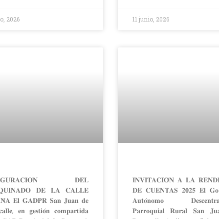
io, 2026
11 junio, 2026
𝐔𝐆𝐔𝐑𝐀𝐂𝐈𝐎́𝐍 𝐃𝐄𝐋
𝐈𝐍𝐕𝐈𝐓𝐀𝐂𝐈𝐎́𝐍 𝐀 𝐋𝐀 𝐑𝐄𝐍𝐃𝐈
𝐐𝐔𝐈𝐍𝐀𝐃𝐎 𝐃𝐄 𝐋𝐀 𝐂𝐀𝐋𝐋𝐄
𝐃𝐄 𝐂𝐔𝐄𝐍𝐓𝐀𝐒 𝟐𝟎𝟐𝟓 𝐄𝐥 𝐆𝐨𝐛
𝐍̃𝐀 𝐄𝐥 𝐆𝐀𝐃𝐏𝐑 𝐒𝐚𝐧 𝐉𝐮𝐚𝐧 𝐝𝐞
𝐀𝐮𝐭𝐨́𝐧𝐨𝐦𝐨 𝐃𝐞𝐬𝐜𝐞𝐧𝐭𝐫𝐚𝐥
𝐜𝐚𝐥𝐥𝐞, 𝐞𝐧 𝐠𝐞𝐬𝐭𝐢𝐨́𝐧 𝐜𝐨𝐦𝐩𝐚𝐫𝐭𝐢𝐝𝐚
𝐏𝐚𝐫𝐫𝐨𝐪𝐮𝐢𝐚𝐥 𝐑𝐮𝐫𝐚𝐥 𝐒𝐚𝐧 𝐉