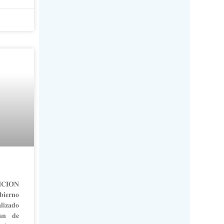
𝐂𝐈𝐎́𝐍
𝐞𝐫𝐧𝐨
𝐳𝐚𝐝𝐨
𝐚𝐧 𝐝𝐞