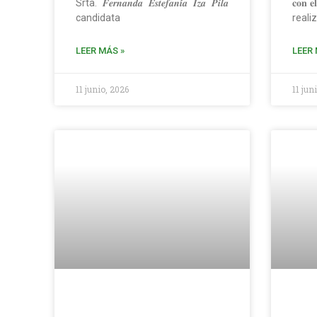
Srta. 𝑭𝒆𝒓𝒏𝒂𝒏𝒅𝒂 𝑬𝒔𝒕𝒆𝒇𝒂𝒏𝒊́𝒂 𝑰𝒛𝒂 𝑷𝒊𝒍𝒂
𝐜𝐨𝐧 𝐞
candidata
reali
LEER MÁS »
LEER 
11 junio, 2026
11 jun