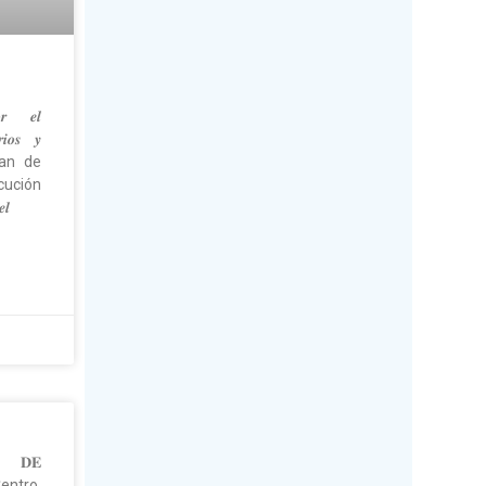
𝒐𝒓 𝒆𝒍
𝒓𝒊𝒐𝒔 𝒚
Juan de
ecución
𝒍
𝐋 𝐃𝐄
Centro,