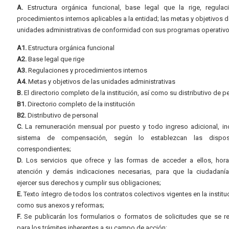
A.
Estructura orgánica funcional, base legal que la rige, regulac
procedimientos internos aplicables a la entidad; las metas y objetivos d
unidades administrativas de conformidad con sus programas operativo
A1.
Estructura orgánica funcional
A2.
Base legal que rige
A3.
Regulaciones y procedimientos internos
A4.
Metas y objetivos de las unidades administrativas
B.
El directorio completo de la institución, así como su distributivo de p
B1.
Directorio completo de la institución
B2.
Distributivo de personal
C.
La remuneración mensual por puesto y todo ingreso adicional, inc
sistema de compensación, según lo establezcan las dispos
correspondientes;
D.
Los servicios que ofrece y las formas de acceder a ellos, hora
atención y demás indicaciones necesarias, para que la ciudadaní
ejercer sus derechos y cumplir sus obligaciones;
E.
Texto íntegro de todos los contratos colectivos vigentes en la instituc
como sus anexos y reformas;
F.
Se publicarán los formularios o formatos de solicitudes que se r
para los trámites inherentes a su campo de acción;