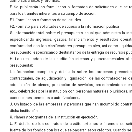
como sus anexos y reformas;
F.
Se publicarán los formularios o formatos de solicitudes que se r
para los trámites inherentes a su campo de acción;
F1.
Formularios o formatos de solicitudes
F2.
Formato para solicitudes de acceso a la información pública
G.
Información total sobre el presupuesto anual que administra la inst
especificando ingresos, gastos, financiamiento y resultados operat
conformidad con los clasificadores presupuestales, así como liquida
presupuesto, especificando destinatarios de la entrega de recursos púb
H.
Los resultados de las auditorías internas y gubernamentales al e
presupuestal;
I.
Información completa y detallada sobre los procesos precontrac
contractuales, de adjudicación y liquidación, de las contrataciones d
adquisición de bienes, prestación de servicios, arrendamientos merc
etc., celebrados por la institución con personas naturales o jurídicas, i
concesiones, permisos o autorizaciones;
J.
Un listado de las empresas y personas que han incumplido contra
dicha institución;
K.
Planes y programas de la institución en ejecución;
L.
El detalle de los contratos de crédito externos o internos; se señ
fuente de los fondos con los que se pagarán esos créditos. Cuando se 