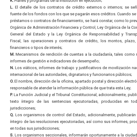
K.
Planes y programas de la institución en ejecución;
L.
El detalle de los contratos de crédito externos o internos; se señ
fuente de los fondos con los que se pagarán esos créditos. Cuando se 
préstamos o contratos de financiamiento, se hará constar, como lo prev
Orgánica de Administración Financiera y Control, Ley Orgánica de la Con
General del Estado y la Ley Orgánica de Responsabilidad y Transp
Fiscal, las operaciones y contratos de crédito, los montos, plazo,
financieros o tipos de interés;
M.
Mecanismos de rendición de cuentas a la ciudadanía, tales como 
informes de gestión e indicadores de desempeño;
N.
Los viáticos, informes de trabajo y justificativos de movilización na
internacional de las autoridades, dignatarios y funcionarios públicos;
O.
El nombre, dirección de la oficina, apartado postal y dirección electró
responsable de atender la información pública de que trata esta Ley;
P.
La Función Judicial y el Tribunal Constitucional, adicionalmente, publi
texto íntegro de las sentencias ejecutoriadas, producidas en to
jurisdicciones;
Q.
Los organismos de control del Estado, adicionalmente, publicarán 
íntegro de las resoluciones ejecutoriadas, así como sus informes, pr
en todas sus jurisdicciones;
S.
Los organismos seccionales, informarán oportunamente a la ciudad