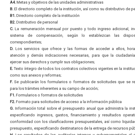
A4.
Metas y objetivos de las unidades administrativas
B.
El directorio completo de la institución, así como su distributivo de p
B1.
Directorio completo de la institución
B2.
Distributivo de personal
C.
La remuneración mensual por puesto y todo ingreso adicional, inc
sistema de compensación, según lo establezcan las dispos
correspondientes;
D.
Los servicios que ofrece y las formas de acceder a ellos, hora
atención y demás indicaciones necesarias, para que la ciudadaní
ejercer sus derechos y cumplir sus obligaciones;
E.
Texto íntegro de todos los contratos colectivos vigentes en la instituc
como sus anexos y reformas;
F.
Se publicarán los formularios o formatos de solicitudes que se r
para los trámites inherentes a su campo de acción;
F1.
Formularios o formatos de solicitudes
F2.
Formato para solicitudes de acceso a la información pública
G.
Información total sobre el presupuesto anual que administra la inst
especificando ingresos, gastos, financiamiento y resultados operat
conformidad con los clasificadores presupuestales, así como liquida
presupuesto, especificando destinatarios de la entrega de recursos púb
H.
Los resultados de las auditorías internas y gubernamentales al e