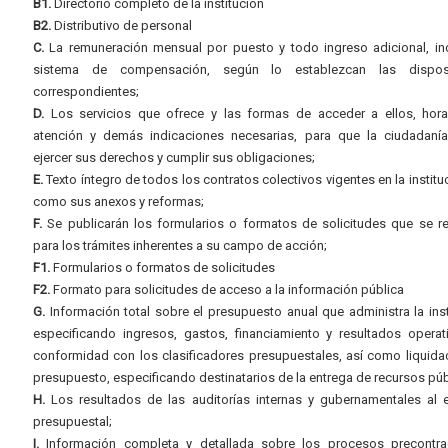
B1.
Directorio completo de la institución
B2.
Distributivo de personal
C.
La remuneración mensual por puesto y todo ingreso adicional, inc
sistema de compensación, según lo establezcan las dispos
correspondientes;
D.
Los servicios que ofrece y las formas de acceder a ellos, hora
atención y demás indicaciones necesarias, para que la ciudadaní
ejercer sus derechos y cumplir sus obligaciones;
E.
Texto íntegro de todos los contratos colectivos vigentes en la instituc
como sus anexos y reformas;
F.
Se publicarán los formularios o formatos de solicitudes que se r
para los trámites inherentes a su campo de acción;
F1.
Formularios o formatos de solicitudes
F2.
Formato para solicitudes de acceso a la información pública
G.
Información total sobre el presupuesto anual que administra la inst
especificando ingresos, gastos, financiamiento y resultados operat
conformidad con los clasificadores presupuestales, así como liquida
presupuesto, especificando destinatarios de la entrega de recursos púb
H.
Los resultados de las auditorías internas y gubernamentales al e
presupuestal;
I.
Información completa y detallada sobre los procesos precontrac