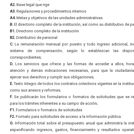
A2.
Base legal que rige
A3.
Regulaciones y procedimientos internos
A4.
Metas y objetivos de las unidades administrativas
B.
El directorio completo de la institución, así como su distributivo de p
B1.
Directorio completo de la institución
B2.
Distributivo de personal
C.
La remuneración mensual por puesto y todo ingreso adicional, inc
sistema de compensación, según lo establezcan las dispos
correspondientes;
D.
Los servicios que ofrece y las formas de acceder a ellos, hora
atención y demás indicaciones necesarias, para que la ciudadaní
ejercer sus derechos y cumplir sus obligaciones;
E.
Texto íntegro de todos los contratos colectivos vigentes en la instituc
como sus anexos y reformas;
F.
Se publicarán los formularios o formatos de solicitudes que se r
para los trámites inherentes a su campo de acción;
F1.
Formularios o formatos de solicitudes
F2.
Formato para solicitudes de acceso a la información pública
G.
Información total sobre el presupuesto anual que administra la inst
especificando ingresos, gastos, financiamiento y resultados operat