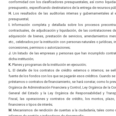
conformidad con los clasificadores presupuestales, así como liquida
presupuesto, especificando destinatarios de la entrega de recursos púb
H.
Los resultados de las auditorías internas y gubernamentales al e
presupuestal;
I.
Información completa y detallada sobre los procesos precontrac
contractuales, de adjudicación y liquidación, de las contrataciones d
adquisición de bienes, prestación de servicios, arrendamientos merc
etc., celebrados por la institución con personas naturales o jurídicas, i
concesiones, permisos o autorizaciones;
J.
Un listado de las empresas y personas que han incumplido contra
dicha institución;
K.
Planes y programas de la institución en ejecución;
L.
El detalle de los contratos de crédito externos o internos; se señ
fuente de los fondos con los que se pagarán esos créditos. Cuando se 
préstamos o contratos de financiamiento, se hará constar, como lo prev
Orgánica de Administración Financiera y Control, Ley Orgánica de la Con
General del Estado y la Ley Orgánica de Responsabilidad y Transp
Fiscal, las operaciones y contratos de crédito, los montos, plazo,
financieros o tipos de interés;
M.
Mecanismos de rendición de cuentas a la ciudadanía, tales como 
informes de gestión e indicadores de desempeño;