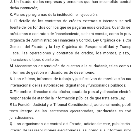
J.
Un listado de las empresas y personas que han incumplido contra
dicha institución;
K.
Planes y programas de la institución en ejecución;
L.
El detalle de los contratos de crédito externos o internos; se señ
fuente de los fondos con los que se pagarán esos créditos. Cuando se 
préstamos o contratos de financiamiento, se hará constar, como lo prev
Orgánica de Administración Financiera y Control, Ley Orgánica de la Con
General del Estado y la Ley Orgánica de Responsabilidad y Transp
Fiscal, las operaciones y contratos de crédito, los montos, plazo,
financieros o tipos de interés;
M.
Mecanismos de rendición de cuentas a la ciudadanía, tales como 
informes de gestión e indicadores de desempeño;
N.
Los viáticos, informes de trabajo y justificativos de movilización na
internacional de las autoridades, dignatarios y funcionarios públicos;
O.
El nombre, dirección de la oficina, apartado postal y dirección electró
responsable de atender la información pública de que trata esta Ley;
P.
La Función Judicial y el Tribunal Constitucional, adicionalmente, publi
texto íntegro de las sentencias ejecutoriadas, producidas en to
jurisdicciones;
Q.
Los organismos de control del Estado, adicionalmente, publicarán 
íntegro de las resoluciones ejecutoriadas, así como sus informes, pr