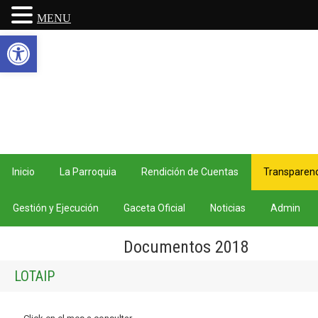
MENU
Abrir barra de herramientas
Inicio
La Parroquia
Rendición de Cuentas
Transparenc
Gestión y Ejecución
Gaceta Oficial
Noticias
Admin
Documentos 2018
LOTAIP