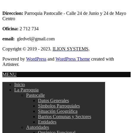
Direccion:
Parroquia Pastocalle - Calle 24 de Junio y 24 de Mayo
Centro
Oficina:
2 712 734
email:
gledvel@gmail.com
Copyright © 2019 - 2023.
ILION SYSTEMS
.
Powered by
WordPress
and
WordPress Theme
created with
Artisteer.
MENU
Inicio
La Parroquia
Pastocalle
Datos Generales
Símbolos Parroquiales
Situación Geográfica
Barrios Comunas y Sectores
Entidades
Autoridades
Orgánico Funcional