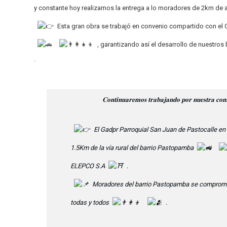
y constante hoy realizamos la entrega a lo moradores de 2km de
Esta gran obra se trabajó en convenio compartido con el G
, garantizando así el desarrollo de nuestros
.
𝐂𝐨𝐧𝐭𝐢𝐧𝐮𝐚𝐫𝐞𝐦𝐨𝐬 𝐭𝐫𝐚𝐛𝐚𝐣𝐚𝐧𝐝𝐨 𝐩𝐨𝐫 𝐧𝐮𝐞𝐬𝐭𝐫𝐚 𝐜𝐨𝐦𝐮𝐧𝐢
El Gadpr Parroquial San Juan de Pastocalle en
1.5Km de la vía rural del barrio Pastopamba
ELEPCO S.A
.
Moradores del barrio Pastopamba se comprometi
todas y todos
.