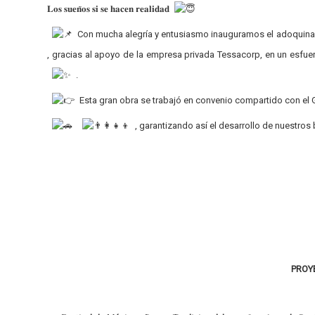
𝐋𝐨𝐬 𝐬𝐮𝐞𝐧̃𝐨𝐬 𝐬𝐢 𝐬𝐞 𝐡𝐚𝐜𝐞𝐧 𝐫𝐞𝐚𝐥𝐢𝐝𝐚𝐝
Con mucha alegría y entusiasmo inauguramos el adoquinado
, gracias al apoyo de la empresa privada Tessacorp, en un esfu
.
Esta gran obra se trabajó en convenio compartido con el G
, garantizando así el desarrollo de nuestros
PROY