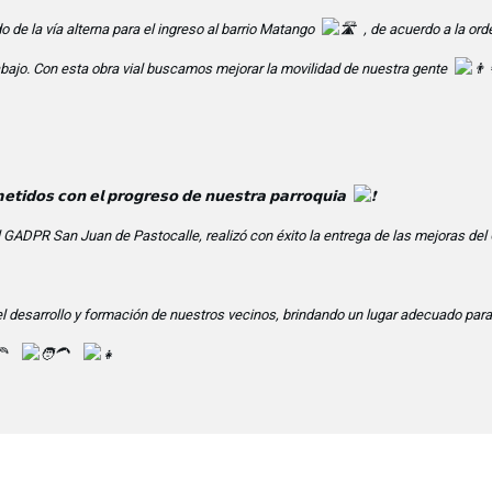
 la vía alterna para el ingreso al barrio Matango
, de acuerdo a la or
trabajo. Con esta obra vial buscamos mejorar la movilidad de nuestra gente
𝘁𝗶𝗱𝗼𝘀 𝗰𝗼𝗻 𝗲𝗹 𝗽𝗿𝗼𝗴𝗿𝗲𝘀𝗼 𝗱𝗲 𝗻𝘂𝗲𝘀𝘁𝗿𝗮 𝗽𝗮𝗿𝗿𝗼𝗾𝘂𝗶𝗮
 GADPR San Juan de Pastocalle, realizó con éxito la entrega de las mejoras del
el desarrollo y formación de nuestros vecinos, brindando un lugar adecuado para 