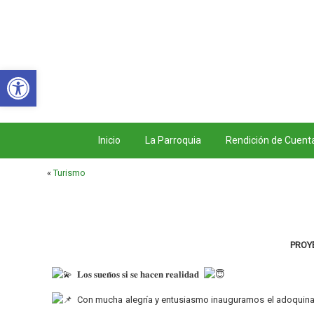
Abrir barra de herramientas
Inicio
La Parroquia
Rendición de Cuent
«
Turismo
PROY
𝐋𝐨𝐬 𝐬𝐮𝐞𝐧̃𝐨𝐬 𝐬𝐢 𝐬𝐞 𝐡𝐚𝐜𝐞𝐧 𝐫𝐞𝐚𝐥𝐢𝐝𝐚𝐝
Con mucha alegría y entusiasmo inauguramos el adoquinado