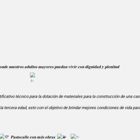
𝐨𝐧𝐝𝐞 𝐧𝐮𝐞𝐬𝐭𝐫𝐨𝐬 𝐚𝐝𝐮𝐥𝐭𝐨𝐬 𝐦𝐚𝐲𝐨𝐫𝐞𝐬 𝐩𝐮𝐞𝐝𝐚𝐧 𝐯𝐢𝐯𝐢𝐫 𝐜𝐨𝐧 𝐝𝐢𝐠𝐧𝐢𝐝𝐚𝐝 𝐲 𝐩𝐥𝐞𝐧𝐢𝐭𝐮𝐝
tificativo técnico para la dotación de materiales para la construcción de una ca
 la tercera edad, esto con el objetivo de brindar mejores condiciones de vida par
𝐏𝐚𝐬𝐭𝐨𝐜𝐚𝐥𝐥𝐞 𝐜𝐨𝐧 𝐦á𝐬 𝐨𝐛𝐫𝐚𝐬