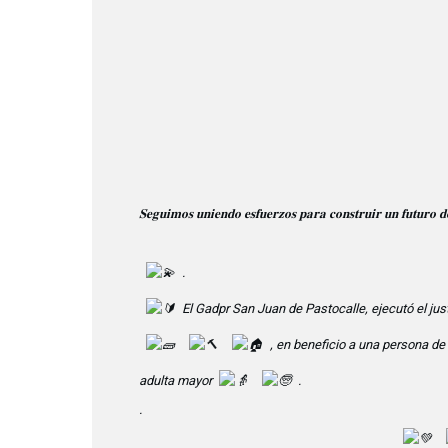
𝐒𝐞𝐠𝐮𝐢𝐦𝐨𝐬 𝐮𝐧𝐢𝐞𝐧𝐝𝐨 𝐞𝐬𝐟𝐮𝐞𝐫𝐳𝐨𝐬 𝐩𝐚𝐫𝐚 𝐜𝐨𝐧𝐬𝐭𝐫𝐮𝐢𝐫 𝐮𝐧 𝐟𝐮𝐭𝐮𝐫𝐨 𝐝
.
El Gadpr San Juan de Pastocalle, ejecutó el jus
, en beneficio a una persona de
adulta mayor
.
.