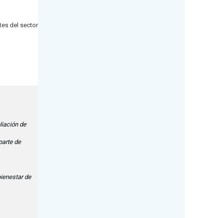
tes del sector
liación de
parte de
ienestar de